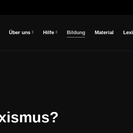
Über uns
Hilfe
Bildung
Material
Lex
springen
um Footer springen
exismus?