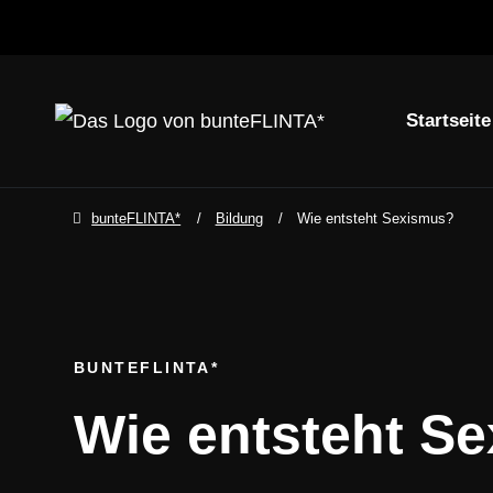
Startseite
Navigation über
zum Inhalt springen
z
bunteFLINTA*
Bildung
Wie entsteht Sexismus?
BUNTEFLINTA*
Wie entsteht S