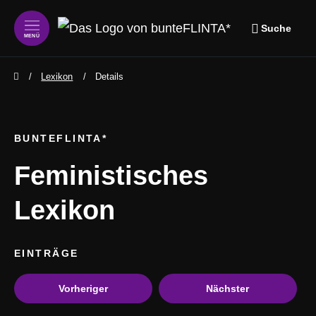
Suche
MENÜ
zum Inhalt springen
zum Footer springen
Lexikon
Details
BUNTEFLINTA*
Feministisches
Lexikon
EINTRÄGE
Vorheriger
Nächster